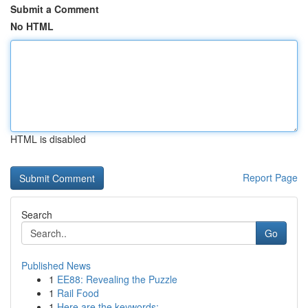
Submit a Comment
No HTML
HTML is disabled
Report Page
Search
Go
Published News
1
EE88: Revealing the Puzzle
1
Rail Food
1
Here are the keywords: