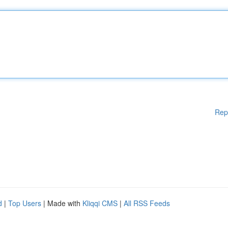
Rep
d
|
Top Users
| Made with
Kliqqi CMS
|
All RSS Feeds