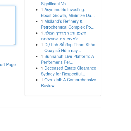
Significant Vo...
1
Asymmetric Investing:
Boost Growth, Minimize Da...
1
Midland’s Refinery &
Petrochemical Complex Po...
1
חשפניות: המדריך המלא
למצוא את המושלמת
1
Dự tính Số đẹp Tham Khảo
– Quay số Hôm nay...
1
Buhnanuh Live Platform: A
Performer's Per...
ort Page
1
Deceased Estate Clearance
Sydney for Respectful...
1
Ovruxtali: A Comprehensive
Review