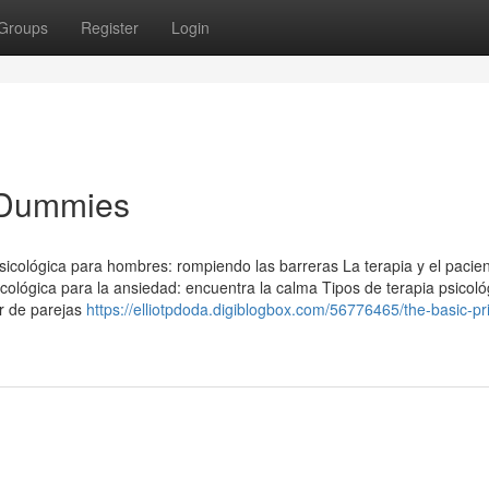
Groups
Register
Login
r Dummies
psicológica para hombres: rompiendo las barreras La terapia y el pacien
cológica para la ansiedad: encuentra la calma Tipos de terapia psicoló
ar de parejas
https://elliotpdoda.digiblogbox.com/56776465/the-basic-pri