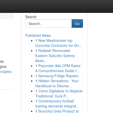
Search
Go
Published News
1
New Westminster top
Concrete Contractor for Dri...
1
Rubbish Removalist
Eastern Suburbs Sydney
Assis...
te:
1
Popunder Ads CPM Rates:
gica:
A Comprehensive Guide f...
nciples-
1
Samsung Fridge Repairs:
1
Hidden Sensations : Your
Handbook to Discree...
1
Cómo Digitalizar tu Negocio
Tradicional: Guía P...
1
Contemporary football
training demands integrat...
1
Sourcing Urea Product at