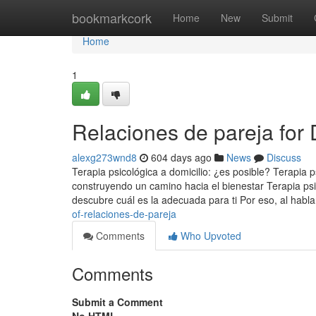
Home
bookmarkcork
Home
New
Submit
Home
1
Relaciones de pareja fo
alexg273wnd8
604 days ago
News
Discuss
Terapia psicológica a domicilio: ¿es posible? Terapia 
construyendo un camino hacia el bienestar Terapia psi
descubre cuál es la adecuada para ti Por eso, al habl
of-relaciones-de-pareja
Comments
Who Upvoted
Comments
Submit a Comment