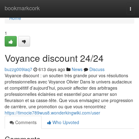
Home
bookmarkcork
Togg
navi
Home
1
Voyance discount 24/24
buzzg009iaq7
613 days ago
News
Discuss
Voyance discount : un soutien très grande pour vos résolutions
professionnelles avec Voyance Olivier Dans le univers audacieux
et compétitif d’aujourd’hui, pouvoir affecter des arbitrages
professionnelles éclairées est essentiel pour amarrer son
fleuraison et sa casse-tête. Que vous envisagiez une progression
de carrière, une promotion ou que vous rencontriez
https://timocie789wus8.wonderkingwiki.com/user
Comments
Who Upvoted
Comments