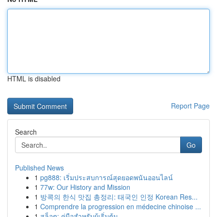
HTML is disabled
Report Page
Search
Go
Published News
1
pg888: เริ่มประสบการณ์สุดยอดพนันออนไลน์
1
77w: Our History and Mission
1
방콕의 한식 맛집 총정리: 태국인 인정 Korean Res...
1
Comprendre la progression en médecine chinoise ...
1
สล็อต: คู่มือสำหรับผู้เริ่มต้น