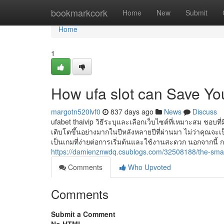
Home
bookmarkcork
Home
New
Submit
Home
1
How ufa slot can Save Yo
margotn520lvf0
837 days ago
News
Discuss
ufabet thaivip วิธีระบุและเลือกเว็บไซต์ที่เหมาะสม ชอบท
เติบโตขึ้นอย่างมากในปีหลังหลายปีที่ผ่านมา ไม่ว่าคุณจะ
เป็นเกมที่ง่ายต่อการเริ่มต้นและใช้งานสะดวก นอกจากนี้ การ
https://damienznwdq.csublogs.com/32508188/the-smart-
Comments
Who Upvoted
Comments
Submit a Comment