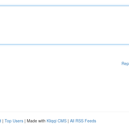
Rep
d
|
Top Users
| Made with
Kliqqi CMS
|
All RSS Feeds