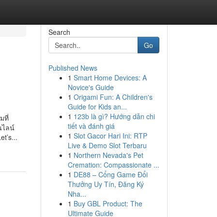
Search
Go
Published News
1
Smart Home Devices: A
Novice's Guide
1
Origami Fun: A Children's
Guide for Kids an...
1
123b là gì? Hướng dẫn chi
ที่
tiết và đánh giá
นไลน์
1
Slot Gacor Hari Ini: RTP
t’s...
Live & Demo Slot Terbaru
1
Northern Nevada's Pet
Cremation: Compassionate ...
1
DE88 – Cổng Game Đổi
Thưởng Uy Tín, Đăng Ký
Nha...
1
Buy GBL Product: The
Ultimate Guide