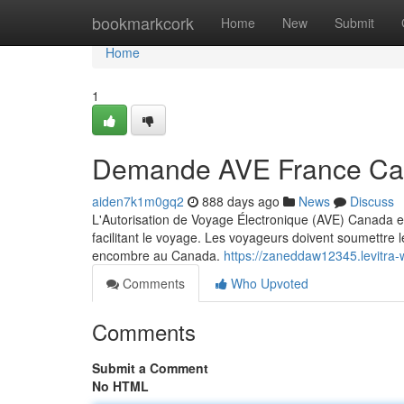
Home
bookmarkcork
Home
New
Submit
Home
1
Demande AVE France C
aiden7k1m0gq2
888 days ago
News
Discuss
L'Autorisation de Voyage Électronique (AVE) Canada es
facilitant le voyage. Les voyageurs doivent soumettre 
encombre au Canada.
https://zaneddaw12345.levitr
Comments
Who Upvoted
Comments
Submit a Comment
No HTML