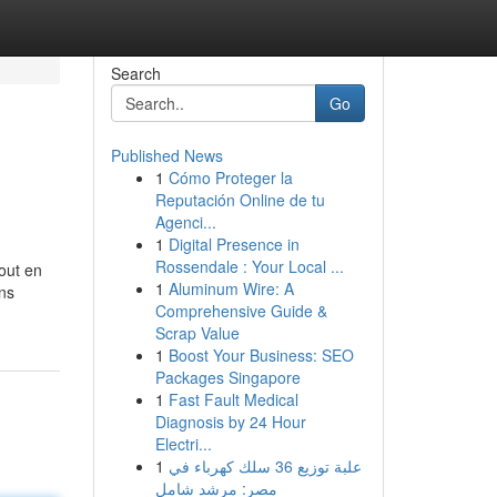
Search
Go
Published News
1
Cómo Proteger la
Reputación Online de tu
Agenci...
1
Digital Presence in
Rossendale : Your Local ...
out en
1
Aluminum Wire: A
ans
Comprehensive Guide &
Scrap Value
1
Boost Your Business: SEO
Packages Singapore
1
Fast Fault Medical
Diagnosis by 24 Hour
Electri...
1
علبة توزيع 36 سلك كهرباء في
مصر: مرشد شامل