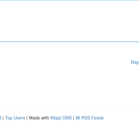
Rep
d
|
Top Users
| Made with
Kliqqi CMS
|
All RSS Feeds